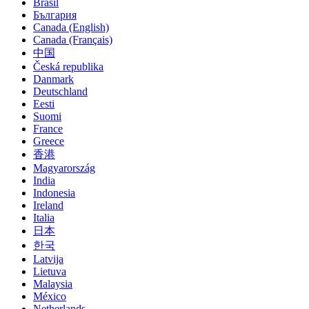
Brasil
България
Canada (English)
Canada (Français)
中国
Česká republika
Danmark
Deutschland
Eesti
Suomi
France
Greece
香港
Magyarország
India
Indonesia
Ireland
Italia
日本
한국
Latvija
Lietuva
Malaysia
México
Netherlands