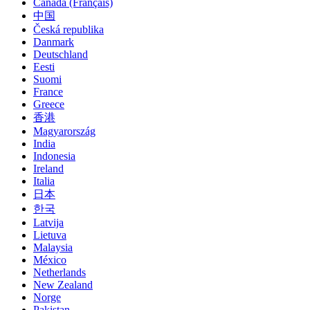
Canada (Français)
中国
Česká republika
Danmark
Deutschland
Eesti
Suomi
France
Greece
香港
Magyarország
India
Indonesia
Ireland
Italia
日本
한국
Latvija
Lietuva
Malaysia
México
Netherlands
New Zealand
Norge
Pakistan