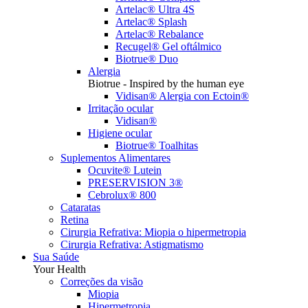
Artelac® Ultra 4S
Artelac® Splash
Artelac® Rebalance
Recugel® Gel oftálmico
Biotrue® Duo
Alergia
Biotrue - Inspired by the human eye
Vidisan® Alergia con Ectoin®
Irritação ocular
Vidisan®
Higiene ocular
Biotrue® Toalhitas
Suplementos Alimentares
Ocuvite® Lutein
PRESERVISION 3®
Cebrolux® 800
Cataratas
Retina
Cirurgia Refrativa: Miopia o hipermetropia
Cirurgia Refrativa: Astigmatismo
Sua Saúde
Your Health
Correções da visão
Miopia
Hipermetropia