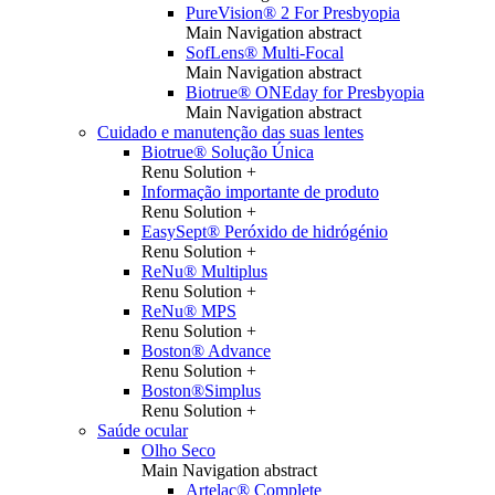
PureVision® 2 For Presbyopia
Main Navigation abstract
SofLens® Multi-Focal
Main Navigation abstract
Biotrue® ONEday for Presbyopia
Main Navigation abstract
Cuidado e manutenção das suas lentes
Biotrue® Solução Única
Renu Solution +
Informação importante de produto
Renu Solution +
EasySept® Peróxido de hidrógénio
Renu Solution +
ReNu® Multiplus
Renu Solution +
ReNu® MPS
Renu Solution +
Boston® Advance
Renu Solution +
Boston®Simplus
Renu Solution +
Saúde ocular
Olho Seco
Main Navigation abstract
Artelac® Complete