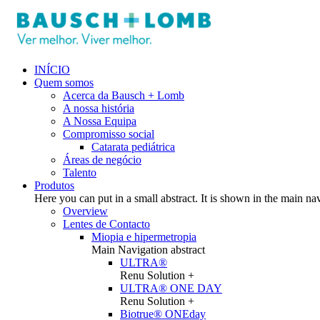
INÍCIO
Quem somos
Acerca da Bausch + Lomb
A nossa história
A Nossa Equipa
Compromisso social
Catarata pediátrica
Áreas de negócio
Talento
Produtos
Here you can put in a small abstract. It is shown in the main na
Overview
Lentes de Contacto
Miopia e hipermetropia
Main Navigation abstract
ULTRA®
Renu Solution +
ULTRA® ONE DAY
Renu Solution +
Biotrue® ONEday