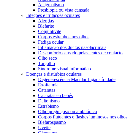
Astigmatismo
Presbiopia ou vista cansada
Infeções e irritações oculares
Alergias
Blefarite
Conjuntivite
Corpos estranhos nos olhos
Fadiga ocular
Inflamação dos ductos nasolacrimais
Desconforto causado pelas lentes de contacto
Olho seco
Torçolho
Síndrome visual informático
Doenças e distúrbios oculares
Degenerescência Macular Ligada à Idade
Exoftalmia
Cataratas
Cataratas en bebés
Daltonismo
Estrabismo
Olho preguiçoso ou ambliópico
Corpos flutuantes e flashes luminosos nos olhos
Blefarospasmo
Uveite
Glaucoma