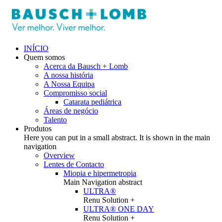
INÍCIO
Quem somos
Acerca da Bausch + Lomb
A nossa história
A Nossa Equipa
Compromisso social
Catarata pediátrica
Áreas de negócio
Talento
Produtos
Here you can put in a small abstract. It is shown in the main
navigation
Overview
Lentes de Contacto
Miopia e hipermetropia
Main Navigation abstract
ULTRA®
Renu Solution +
ULTRA® ONE DAY
Renu Solution +