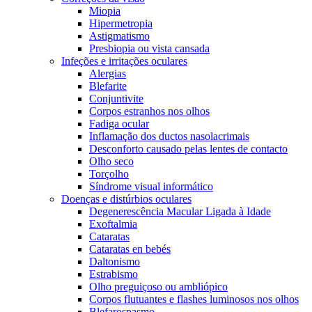
Miopia
Hipermetropia
Astigmatismo
Presbiopia ou vista cansada
Infeções e irritações oculares
Alergias
Blefarite
Conjuntivite
Corpos estranhos nos olhos
Fadiga ocular
Inflamação dos ductos nasolacrimais
Desconforto causado pelas lentes de contacto
Olho seco
Torçolho
Síndrome visual informático
Doenças e distúrbios oculares
Degenerescência Macular Ligada à Idade
Exoftalmia
Cataratas
Cataratas en bebés
Daltonismo
Estrabismo
Olho preguiçoso ou ambliópico
Corpos flutuantes e flashes luminosos nos olhos
Blefarospasmo