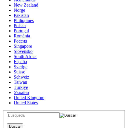
New Zealand
Norge
Pakistan
Philippines
Polska
Portugal
România
Россия
Singapore
Slovensko
South Africa
España
Sverige
Suisse
Schweiz
Taiwan
Türkiye
Україна
United Kingdom
United States