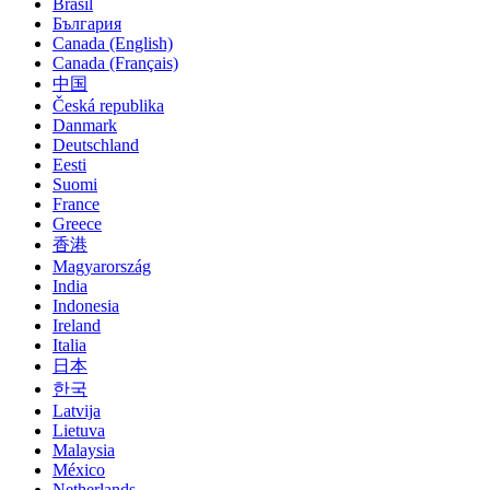
Brasil
България
Canada (English)
Canada (Français)
中国
Česká republika
Danmark
Deutschland
Eesti
Suomi
France
Greece
香港
Magyarország
India
Indonesia
Ireland
Italia
日本
한국
Latvija
Lietuva
Malaysia
México
Netherlands