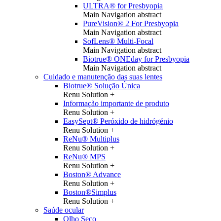
ULTRA® for Presbyopia
Main Navigation abstract
PureVision® 2 For Presbyopia
Main Navigation abstract
SofLens® Multi-Focal
Main Navigation abstract
Biotrue® ONEday for Presbyopia
Main Navigation abstract
Cuidado e manutenção das suas lentes
Biotrue® Solução Única
Renu Solution +
Informação importante de produto
Renu Solution +
EasySept® Peróxido de hidrógénio
Renu Solution +
ReNu® Multiplus
Renu Solution +
ReNu® MPS
Renu Solution +
Boston® Advance
Renu Solution +
Boston®Simplus
Renu Solution +
Saúde ocular
Olho Seco