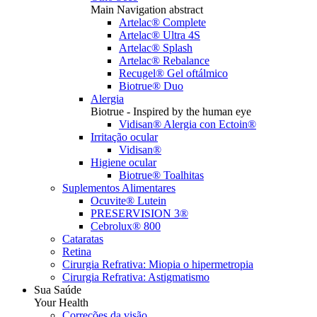
Main Navigation abstract
Artelac® Complete
Artelac® Ultra 4S
Artelac® Splash
Artelac® Rebalance
Recugel® Gel oftálmico
Biotrue® Duo
Alergia
Biotrue - Inspired by the human eye
Vidisan® Alergia con Ectoin®
Irritação ocular
Vidisan®
Higiene ocular
Biotrue® Toalhitas
Suplementos Alimentares
Ocuvite® Lutein
PRESERVISION 3®
Cebrolux® 800
Cataratas
Retina
Cirurgia Refrativa: Miopia o hipermetropia
Cirurgia Refrativa: Astigmatismo
Sua Saúde
Your Health
Correções da visão