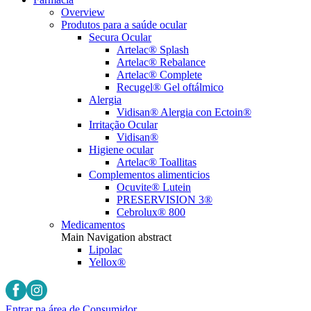
Overview
Produtos para a saúde ocular
Secura Ocular
Artelac® Splash
Artelac® Rebalance
Artelac® Complete
Recugel® Gel oftálmico
Alergia
Vidisan® Alergia con Ectoin®
Irritação Ocular
Vidisan®
Higiene ocular
Artelac® Toallitas
Complementos alimenticios
Ocuvite® Lutein
PRESERVISION 3®
Cebrolux® 800
Medicamentos
Main Navigation abstract
Lipolac
Yellox®
Entrar na área de Consumidor