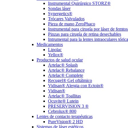
Instrumental Quirúrgico STORZ®
Sondas láser
Synergetics®
Trócares Valvulados
Pieza de mano ZeroPhaco
Instrumental para cirugía por láser de femt
Pinzas para cirugía de retina desechables
Intrumental para la lentes intraoculares tóric
Medicamentos
Lipolac
Yellox®
Productos de salud ocular
Artelac® Splash
Artelac® Rebalance
Artelac® Complete
Recugel® Gel oftálmico
Vidisan® Alergia con Ectoin®
Vidisan®
Artelac® Toallitas
Ocuvite® Lutein
PRESERVISION 3 ®
Cebrolux® 800
Lentes de contacto terapéuticas
PureVision® 2 HD
Sistemas de láser estéticos