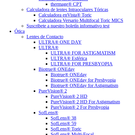
thermage® CPT
Calculadora de lentes Intraoculares Tóricas
Calculadora enVista® Toric
Calculadora Versario Multifocal Toric MICS
Suscribete a nuestro boletín informativo test
Ótica
Lentes de Contacto
ULTRA® ONE DAY
ULTRA®
ULTRA® FOR ASTIGMATISM
ULTRA® Esférica
ULTRA® FOR PRESBYOPIA
Biotrue® ONEday
Biotrue® ONEday
Biotrue® ONEday for Presbyopia
Biotrue® ONEday for Astigmatism
PureVision® 2
PureVision® 2 HD
PureVision® 2 HD For Astigmatism
PureVision® 2 For Presbyopia
SofLens®
SofLens® 38
SofLens® 59
SofLens® Toric
SofLens® Multi-Focal