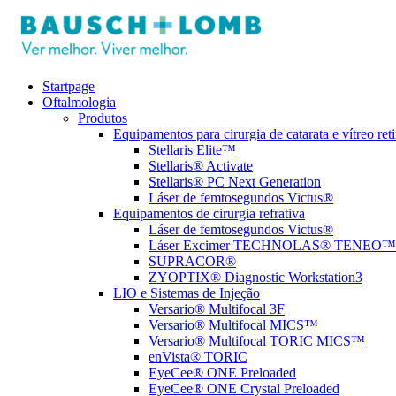
Startpage
Oftalmologia
Produtos
Equipamentos para cirurgia de catarata e vítreo ret
Stellaris Elite™
Stellaris® Activate
Stellaris® PC Next Generation
Láser de femtosegundos Victus®
Equipamentos de cirurgia refrativa
Láser de femtosegundos Victus®
Láser Excimer TECHNOLAS® TENEO™3
SUPRACOR®
ZYOPTIX® Diagnostic Workstation3
LIO e Sistemas de Injeção
Versario® Multifocal 3F
Versario® Multifocal MICS™
Versario® Multifocal TORIC MICS™
enVista® TORIC
EyeCee® ONE Preloaded
EyeCee® ONE Crystal Preloaded