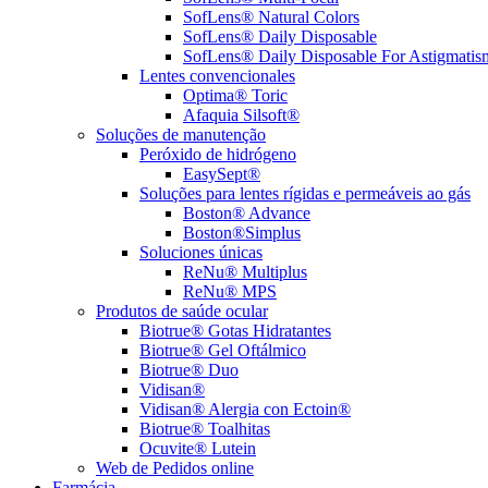
SofLens® Natural Colors
SofLens® Daily Disposable
SofLens® Daily Disposable For Astigmatis
Lentes convencionales
Optima® Toric
Afaquia Silsoft®
Soluções de manutenção
Peróxido de hidrógeno
EasySept®
Soluções para lentes rígidas e permeáveis ao gás
Boston® Advance
Boston®Simplus
Soluciones únicas
ReNu® Multiplus
ReNu® MPS
Produtos de saúde ocular
Biotrue® Gotas Hidratantes
Biotrue® Gel Oftálmico
Biotrue® Duo
Vidisan®
Vidisan® Alergia con Ectoin®
Biotrue® Toalhitas
Ocuvite® Lutein
Web de Pedidos online
Farmácia