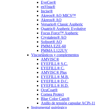
EyeCee®
enVista®
Incise®
Akreos® AO MICS™
Akreos® AO
Versario® Classic Aspheric
Quatrix® Aspheric Evolutive
Focus Force™ Aspheric
Crystalens® AO
Sofport® AO
PMMA EZE-60
PMMA L122UV
Viscoelásticos y complementos
AMVISC®
EYEFILL® S.C.
EYEFILL® C.
AMVISC® Plus
EYEFILL® M.B.
EYEFILL® D.C.
EYEFILL® H.D.
OcuCoat®
Cornea Protect
Blue Color Caps®
Anillo de tensión capsular ACPi-11
Instrumental quirúrgico