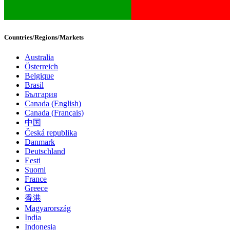
Countries/Regions/Markets
Australia
Österreich
Belgique
Brasil
България
Canada (English)
Canada (Français)
中国
Česká republika
Danmark
Deutschland
Eesti
Suomi
France
Greece
香港
Magyarország
India
Indonesia