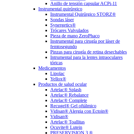
Anillo de tensión capsular ACPi-11
Instrumental quirúrgico
Instrumental Quirúrgico STORZ®
Sondas láser
Synergetics®
Trócares Valvulados
Pieza de mano ZeroPhaco
Instrumental para cirugía por láser de
femtosegundo
Pinzas para cirugía de retina desechables
Intrumental para la lentes intraoculares
tóricas
Medicamentos
Lipolac
Yellox®
Productos de salud ocular
Artelac® Splash
Artelac® Rebalance
Artelac® Complete
Recugel® Gel oftálmico
Vidisan® Alergia con Ectoin®
Vidisan®
Artelac® Toallitas
Ocuvite® Lutein
PRESERVISION 3 ®