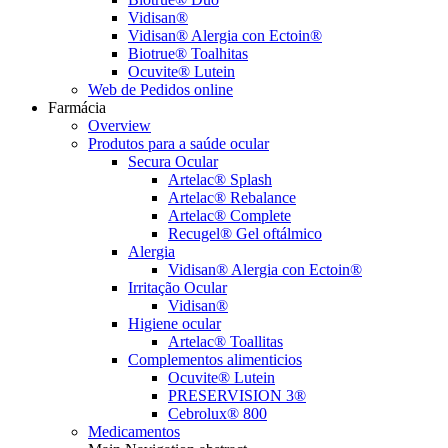
Vidisan®
Vidisan® Alergia con Ectoin®
Biotrue® Toalhitas
Ocuvite® Lutein
Web de Pedidos online
Farmácia
Overview
Produtos para a saúde ocular
Secura Ocular
Artelac® Splash
Artelac® Rebalance
Artelac® Complete
Recugel® Gel oftálmico
Alergia
Vidisan® Alergia con Ectoin®
Irritação Ocular
Vidisan®
Higiene ocular
Artelac® Toallitas
Complementos alimenticios
Ocuvite® Lutein
PRESERVISION 3®
Cebrolux® 800
Medicamentos