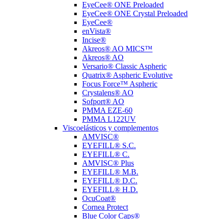
EyeCee® ONE Preloaded
EyeCee® ONE Crystal Preloaded
EyeCee®
enVista®
Incise®
Akreos® AO MICS™
Akreos® AO
Versario® Classic Aspheric
Quatrix® Aspheric Evolutive
Focus Force™ Aspheric
Crystalens® AO
Sofport® AO
PMMA EZE-60
PMMA L122UV
Viscoelásticos y complementos
AMVISC®
EYEFILL® S.C.
EYEFILL® C.
AMVISC® Plus
EYEFILL® M.B.
EYEFILL® D.C.
EYEFILL® H.D.
OcuCoat®
Cornea Protect
Blue Color Caps®