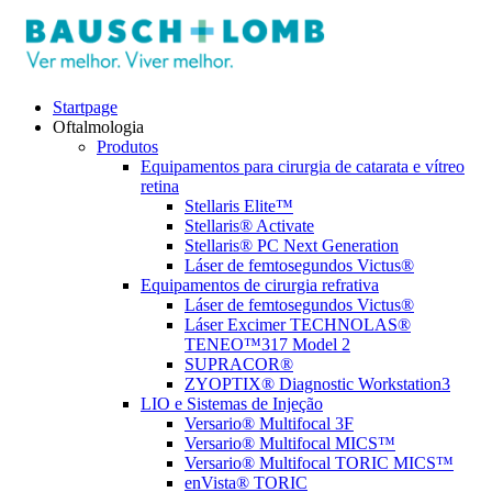
Startpage
Oftalmologia
Produtos
Equipamentos para cirurgia de catarata e vítreo
retina
Stellaris Elite™
Stellaris® Activate
Stellaris® PC Next Generation
Láser de femtosegundos Victus®
Equipamentos de cirurgia refrativa
Láser de femtosegundos Victus®
Láser Excimer TECHNOLAS®
TENEO™317 Model 2
SUPRACOR®
ZYOPTIX® Diagnostic Workstation3
LIO e Sistemas de Injeção
Versario® Multifocal 3F
Versario® Multifocal MICS™
Versario® Multifocal TORIC MICS™
enVista® TORIC