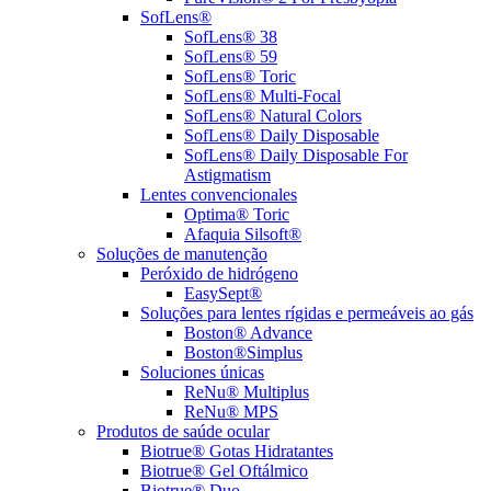
SofLens®
SofLens® 38
SofLens® 59
SofLens® Toric
SofLens® Multi-Focal
SofLens® Natural Colors
SofLens® Daily Disposable
SofLens® Daily Disposable For
Astigmatism
Lentes convencionales
Optima® Toric
Afaquia Silsoft®
Soluções de manutenção
Peróxido de hidrógeno
EasySept®
Soluções para lentes rígidas e permeáveis ao gás
Boston® Advance
Boston®Simplus
Soluciones únicas
ReNu® Multiplus
ReNu® MPS
Produtos de saúde ocular
Biotrue® Gotas Hidratantes
Biotrue® Gel Oftálmico
Biotrue® Duo