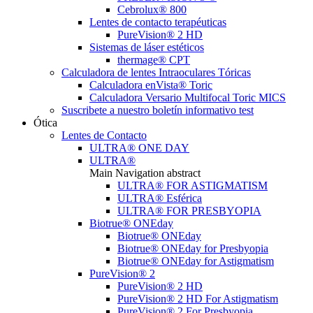
Cebrolux® 800
Lentes de contacto terapéuticas
PureVision® 2 HD
Sistemas de láser estéticos
thermage® CPT
Calculadora de lentes Intraoculares Tóricas
Calculadora enVista® Toric
Calculadora Versario Multifocal Toric MICS
Suscribete a nuestro boletín informativo test
Ótica
Lentes de Contacto
ULTRA® ONE DAY
ULTRA®
Main Navigation abstract
ULTRA® FOR ASTIGMATISM
ULTRA® Esférica
ULTRA® FOR PRESBYOPIA
Biotrue® ONEday
Biotrue® ONEday
Biotrue® ONEday for Presbyopia
Biotrue® ONEday for Astigmatism
PureVision® 2
PureVision® 2 HD
PureVision® 2 HD For Astigmatism
PureVision® 2 For Presbyopia