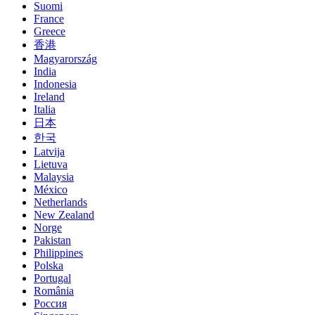
Suomi
France
Greece
香港
Magyarország
India
Indonesia
Ireland
Italia
日本
한국
Latvija
Lietuva
Malaysia
México
Netherlands
New Zealand
Norge
Pakistan
Philippines
Polska
Portugal
România
Россия