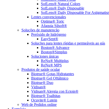
SofLens® Natural Colors
SofLens® Daily Disposable
SofLens® Daily Disposable For Astigmatis
Lentes convencionales
Optima® Toric
Afaquia Silsoft®
Soluções de manutenção
Peróxido de hidrógeno
EasySept®
Soluções para lentes rígidas e permeáveis ao gás
Boston® Advance
Boston®Simplus
Soluciones únicas
ReNu® Multiplus
ReNu® MPS
Produtos de saúde ocular
Biotrue® Gotas Hidratantes
Biotrue® Gel Oftálmico
Biotrue® Duo
Vidisan®
Vidisan® Alergia con Ectoin®
Biotrue® Toalhitas
Ocuvite® Lutein
Web de Pedidos online
Farmácia