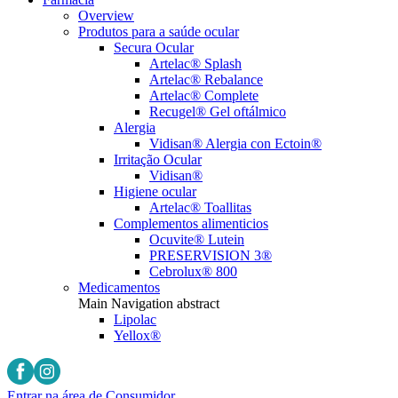
Overview
Produtos para a saúde ocular
Secura Ocular
Artelac® Splash
Artelac® Rebalance
Artelac® Complete
Recugel® Gel oftálmico
Alergia
Vidisan® Alergia con Ectoin®
Irritação Ocular
Vidisan®
Higiene ocular
Artelac® Toallitas
Complementos alimenticios
Ocuvite® Lutein
PRESERVISION 3®
Cebrolux® 800
Medicamentos
Main Navigation abstract
Lipolac
Yellox®
Entrar na área de Consumidor