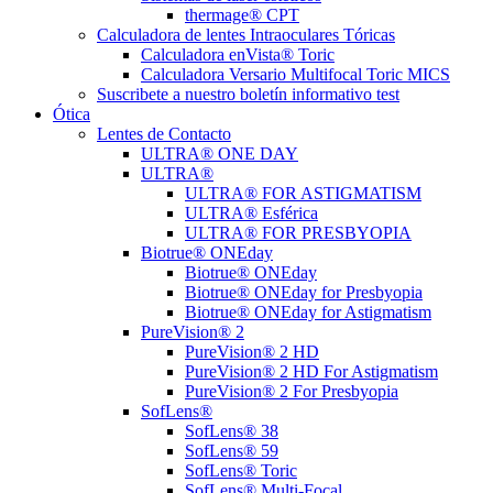
thermage® CPT
Calculadora de lentes Intraoculares Tóricas
Calculadora enVista® Toric
Calculadora Versario Multifocal Toric MICS
Suscribete a nuestro boletín informativo test
Ótica
Lentes de Contacto
ULTRA® ONE DAY
ULTRA®
ULTRA® FOR ASTIGMATISM
ULTRA® Esférica
ULTRA® FOR PRESBYOPIA
Biotrue® ONEday
Biotrue® ONEday
Biotrue® ONEday for Presbyopia
Biotrue® ONEday for Astigmatism
PureVision® 2
PureVision® 2 HD
PureVision® 2 HD For Astigmatism
PureVision® 2 For Presbyopia
SofLens®
SofLens® 38
SofLens® 59
SofLens® Toric
SofLens® Multi-Focal