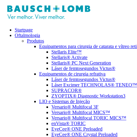
Startpage
Oftalmologia
Produtos
Equipamentos para cirurgia de catarata e vítreo ret
Stellaris Elite™
Stellaris® Activate
Stellaris® PC Next Generation
Láser de femtosegundos Victus®
Equipamentos de cirurgia refrativa
Láser de femtosegundos Victus®
Láser Excimer TECHNOLAS® TENEO™3
SUPRACOR®
ZYOPTIX® Diagnostic Workstation3
LIO e Sistemas de Injeção
Versario® Multifocal 3F
Versario® Multifocal MICS™
Versario® Multifocal TORIC MICS™
enVista® TORIC
EyeCee® ONE Preloaded
EyeCee® ONE Crystal Preloaded