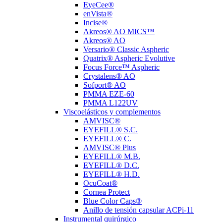
EyeCee®
enVista®
Incise®
Akreos® AO MICS™
Akreos® AO
Versario® Classic Aspheric
Quatrix® Aspheric Evolutive
Focus Force™ Aspheric
Crystalens® AO
Sofport® AO
PMMA EZE-60
PMMA L122UV
Viscoelásticos y complementos
AMVISC®
EYEFILL® S.C.
EYEFILL® C.
AMVISC® Plus
EYEFILL® M.B.
EYEFILL® D.C.
EYEFILL® H.D.
OcuCoat®
Cornea Protect
Blue Color Caps®
Anillo de tensión capsular ACPi-11
Instrumental quirúrgico