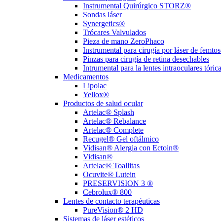
Instrumental Quirúrgico STORZ®
Sondas láser
Synergetics®
Trócares Valvulados
Pieza de mano ZeroPhaco
Instrumental para cirugía por láser de femt
Pinzas para cirugía de retina desechables
Intrumental para la lentes intraoculares tóric
Medicamentos
Lipolac
Yellox®
Productos de salud ocular
Artelac® Splash
Artelac® Rebalance
Artelac® Complete
Recugel® Gel oftálmico
Vidisan® Alergia con Ectoin®
Vidisan®
Artelac® Toallitas
Ocuvite® Lutein
PRESERVISION 3 ®
Cebrolux® 800
Lentes de contacto terapéuticas
PureVision® 2 HD
Sistemas de láser estéticos