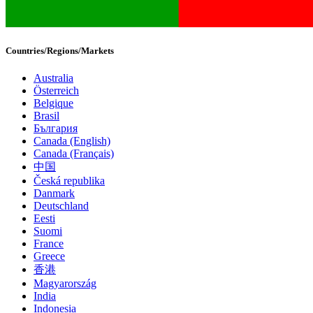
Countries/Regions/Markets
Australia
Österreich
Belgique
Brasil
България
Canada (English)
Canada (Français)
中国
Česká republika
Danmark
Deutschland
Eesti
Suomi
France
Greece
香港
Magyarország
India
Indonesia