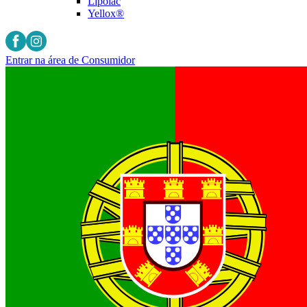
Lipolac
Yellox®
Entrar na área de Consumidor