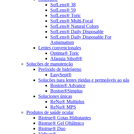
SofLens® 38
SofLens® 59
SofLens® Toric
SofLens® Multi-Focal
SofLens® Natural Colors
SofLens® Daily Disposable
SofLens® Daily Disposable For
Astigmatism
Lentes convencionales
Optima® Toric
Afaquia Silsoft®
Soluções de manutenção
Peróxido de hidrógeno
EasySept®
Soluções para lentes rígidas e permeáveis ao gás
Boston® Advance
Boston®Simplus
Soluciones únicas
ReNu® Multiplus
ReNu® MPS
Produtos de saúde ocular
Biotrue® Gotas Hidratantes
Biotrue® Gel Oftálmico
Biotrue® Duo
Vidisan®