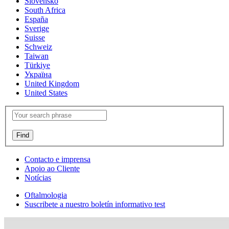
Slovensko
South Africa
España
Sverige
Suisse
Schweiz
Taiwan
Türkiye
Україна
United Kingdom
United States
Contacto e imprensa
Apoio ao Cliente
Notícias
Oftalmologia
Suscribete a nuestro boletín informativo test