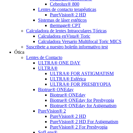
Cebrolux® 800
Lentes de contacto terapéuticas
PureVision® 2 HD
Sistemas de láser estéticos
thermage® CPT
Calculadora de lentes Intraoculares Tóricas
Calculadora enVista® Toric
Calculadora Versario Multifocal Toric MICS
Suscribete a nuestro boletín informativo test
Ótica
Lentes de Contacto
ULTRA® ONE DAY
ULTRA®
ULTRA® FOR ASTIGMATISM
ULTRA® Esférica
ULTRA® FOR PRESBYOPIA
Biotrue® ONEday
Biotrue® ONEday
Biotrue® ONEday for Presbyopia
Biotrue® ONEday for Astigmatism
PureVision® 2
PureVision® 2 HD
PureVision® 2 HD For Astigmatism
PureVision® 2 For Presbyopia
SofLens®