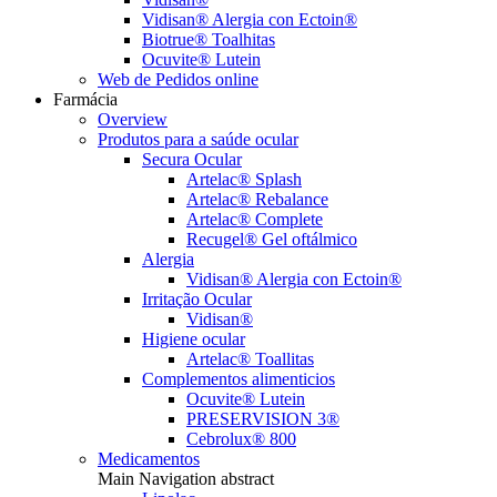
Vidisan® Alergia con Ectoin®
Biotrue® Toalhitas
Ocuvite® Lutein
Web de Pedidos online
Farmácia
Overview
Produtos para a saúde ocular
Secura Ocular
Artelac® Splash
Artelac® Rebalance
Artelac® Complete
Recugel® Gel oftálmico
Alergia
Vidisan® Alergia con Ectoin®
Irritação Ocular
Vidisan®
Higiene ocular
Artelac® Toallitas
Complementos alimenticios
Ocuvite® Lutein
PRESERVISION 3®
Cebrolux® 800
Medicamentos
Main Navigation abstract