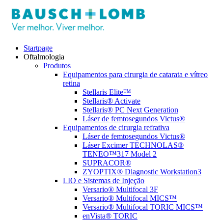
Startpage
Oftalmologia
Produtos
Equipamentos para cirurgia de catarata e vítreo
retina
Stellaris Elite™
Stellaris® Activate
Stellaris® PC Next Generation
Láser de femtosegundos Victus®
Equipamentos de cirurgia refrativa
Láser de femtosegundos Victus®
Láser Excimer TECHNOLAS®
TENEO™317 Model 2
SUPRACOR®
ZYOPTIX® Diagnostic Workstation3
LIO e Sistemas de Injeção
Versario® Multifocal 3F
Versario® Multifocal MICS™
Versario® Multifocal TORIC MICS™
enVista® TORIC