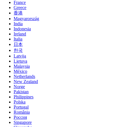
France
Greece
香港
Magyarország
India
Indonesia
Ireland
Italia
日本
한국
Latvija
Lietuva
Malaysia
México
Netherlands
New Zealand
Norge
Pakistan
Philippines
Polska
Portugal
România
Россия
Singapore