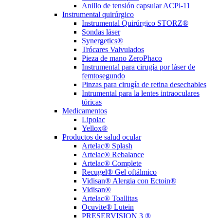
Anillo de tensión capsular ACPi-11
Instrumental quirúrgico
Instrumental Quirúrgico STORZ®
Sondas láser
Synergetics®
Trócares Valvulados
Pieza de mano ZeroPhaco
Instrumental para cirugía por láser de
femtosegundo
Pinzas para cirugía de retina desechables
Intrumental para la lentes intraoculares
tóricas
Medicamentos
Lipolac
Yellox®
Productos de salud ocular
Artelac® Splash
Artelac® Rebalance
Artelac® Complete
Recugel® Gel oftálmico
Vidisan® Alergia con Ectoin®
Vidisan®
Artelac® Toallitas
Ocuvite® Lutein
PRESERVISION 3 ®