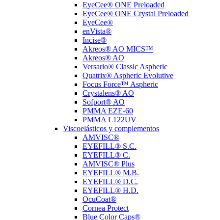
EyeCee® ONE Preloaded
EyeCee® ONE Crystal Preloaded
EyeCee®
enVista®
Incise®
Akreos® AO MICS™
Akreos® AO
Versario® Classic Aspheric
Quatrix® Aspheric Evolutive
Focus Force™ Aspheric
Crystalens® AO
Sofport® AO
PMMA EZE-60
PMMA L122UV
Viscoelásticos y complementos
AMVISC®
EYEFILL® S.C.
EYEFILL® C.
AMVISC® Plus
EYEFILL® M.B.
EYEFILL® D.C.
EYEFILL® H.D.
OcuCoat®
Cornea Protect
Blue Color Caps®