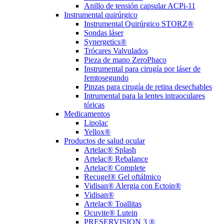
Anillo de tensión capsular ACPi-11
Instrumental quirúrgico
Instrumental Quirúrgico STORZ®
Sondas láser
Synergetics®
Trócares Valvulados
Pieza de mano ZeroPhaco
Instrumental para cirugía por láser de
femtosegundo
Pinzas para cirugía de retina desechables
Intrumental para la lentes intraoculares
tóricas
Medicamentos
Lipolac
Yellox®
Productos de salud ocular
Artelac® Splash
Artelac® Rebalance
Artelac® Complete
Recugel® Gel oftálmico
Vidisan® Alergia con Ectoin®
Vidisan®
Artelac® Toallitas
Ocuvite® Lutein
PRESERVISION 3 ®