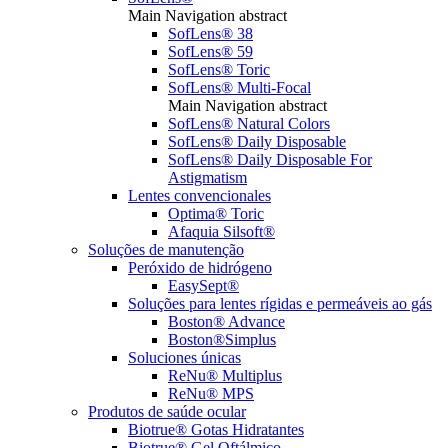
Main Navigation abstract
SofLens® 38
SofLens® 59
SofLens® Toric
SofLens® Multi-Focal
Main Navigation abstract
SofLens® Natural Colors
SofLens® Daily Disposable
SofLens® Daily Disposable For
Astigmatism
Lentes convencionales
Optima® Toric
Afaquia Silsoft®
Soluções de manutenção
Peróxido de hidrógeno
EasySept®
Soluções para lentes rígidas e permeáveis ao gás
Boston® Advance
Boston®Simplus
Soluciones únicas
ReNu® Multiplus
ReNu® MPS
Produtos de saúde ocular
Biotrue® Gotas Hidratantes
Biotrue® Gel Oftálmico