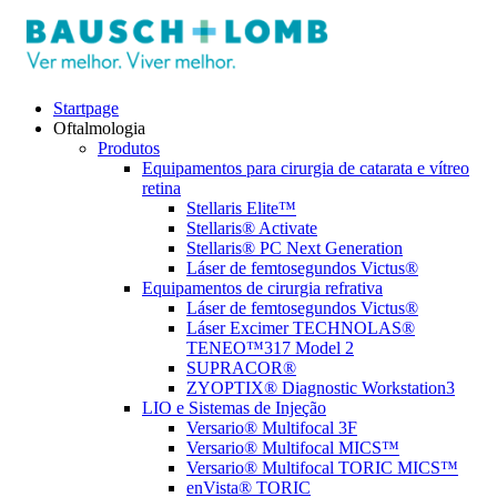
Startpage
Oftalmologia
Produtos
Equipamentos para cirurgia de catarata e vítreo
retina
Stellaris Elite™
Stellaris® Activate
Stellaris® PC Next Generation
Láser de femtosegundos Victus®
Equipamentos de cirurgia refrativa
Láser de femtosegundos Victus®
Láser Excimer TECHNOLAS®
TENEO™317 Model 2
SUPRACOR®
ZYOPTIX® Diagnostic Workstation3
LIO e Sistemas de Injeção
Versario® Multifocal 3F
Versario® Multifocal MICS™
Versario® Multifocal TORIC MICS™
enVista® TORIC