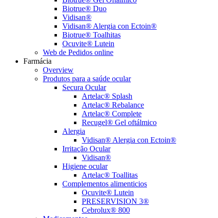
Biotrue® Duo
Vidisan®
Vidisan® Alergia con Ectoin®
Biotrue® Toalhitas
Ocuvite® Lutein
Web de Pedidos online
Farmácia
Overview
Produtos para a saúde ocular
Secura Ocular
Artelac® Splash
Artelac® Rebalance
Artelac® Complete
Recugel® Gel oftálmico
Alergia
Vidisan® Alergia con Ectoin®
Irritação Ocular
Vidisan®
Higiene ocular
Artelac® Toallitas
Complementos alimenticios
Ocuvite® Lutein
PRESERVISION 3®
Cebrolux® 800