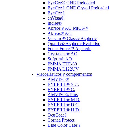
EyeCee® ONE Preloaded
EyeCee® ONE Crystal Preloaded
EyeCee®
enVista®
Incise®
Akreos® AO MICS™
Akreos® AO
Versario® Classic Aspheric
Quatrix® Aspheric Evolutive
Focus Force™ Aspheric
Crystalens® AO
Sofport® AO
PMMA EZE-60
PMMA L122UV
Viscoelásticos y complementos
AMVISC®
EYEFILL® S.C.
EYEFILL® C.
AMVISC® Plus
EYEFILL® M.B.
EYEFILL® D.C.
EYEFILL® H.D.
OcuCoat®
Cornea Protect
Blue Color Caps®