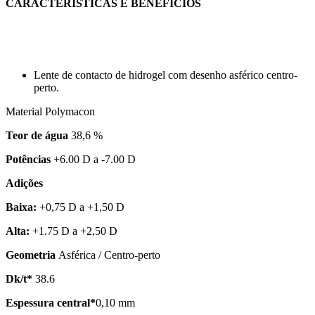
CARACTERÍSTICAS E BENEFÍCIOS
Lente de contacto de hidrogel com desenho asférico centro-
perto.
Material Polymacon
Teor de água
38,6 %
Potências
+6.00 D a -7.00 D
Adições
Baixa:
+0,75 D a +1,50 D
Alta:
+1.75 D a +2,50 D
Geometria
Asférica / Centro-perto
Dk/t*
38.6
Espessura central*
0,10 mm