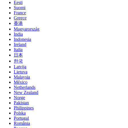
Eesti
Suomi
France
Greece
香港
Magyarország
India
Indonesia
Ireland
Italia
日本
한국
Latvija
Lietuva
Malaysia
México
Netherlands
New Zealand
Norge
Pakistan
Philippines
Polska
Portugal
România