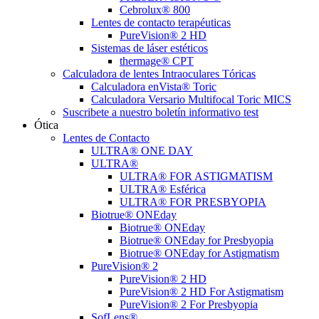
Cebrolux® 800
Lentes de contacto terapéuticas
PureVision® 2 HD
Sistemas de láser estéticos
thermage® CPT
Calculadora de lentes Intraoculares Tóricas
Calculadora enVista® Toric
Calculadora Versario Multifocal Toric MICS
Suscribete a nuestro boletín informativo test
Ótica
Lentes de Contacto
ULTRA® ONE DAY
ULTRA®
ULTRA® FOR ASTIGMATISM
ULTRA® Esférica
ULTRA® FOR PRESBYOPIA
Biotrue® ONEday
Biotrue® ONEday
Biotrue® ONEday for Presbyopia
Biotrue® ONEday for Astigmatism
PureVision® 2
PureVision® 2 HD
PureVision® 2 HD For Astigmatism
PureVision® 2 For Presbyopia
SofLens®