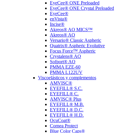
EyeCee® ONE Preloaded
EyeCee® ONE Crystal Preloaded
EyeCee®
enVista®
Incise®
Akreos® AO MICS™
Akreos® AO
Versario® Classic Aspheric
Quatrix® Aspheric Evolutive
Focus Force™ Aspheric
Crystalens® AO
Sofport® AO
PMMA EZE-60
PMMA L122UV
Viscoelásticos y complementos
AMVISC®
EYEFILL® S.C.
EYEFILL® C.
AMVISC® Plus
EYEFILL® M.B.
EYEFILL® D.C.
EYEFILL® H.D.
OcuCoat®
Cornea Protect
Blue Color Caps®