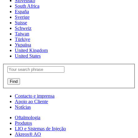
Slovensko
South Africa
España
Sverige
Suisse
Schweiz
Taiwan
Türkiye
Україна
United Kingdom
United States
Contacto e imprensa
Apoio ao Cliente
Notícias
Oftalmologia
Produtos
LIO e Sistemas de Injeção
Akreos® AO