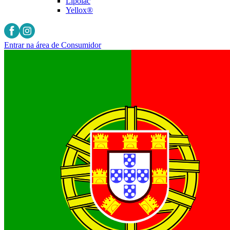
Lipolac
Yellox®
Entrar na área de Consumidor