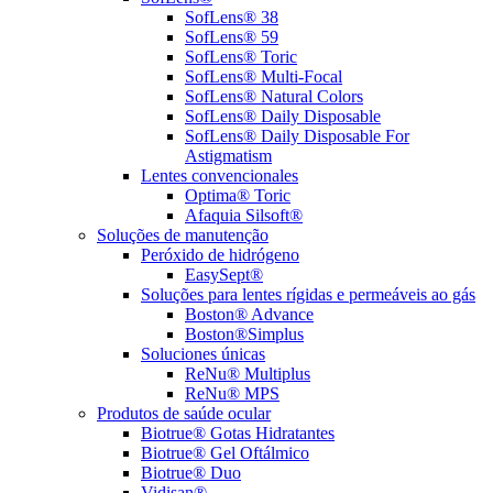
SofLens® 38
SofLens® 59
SofLens® Toric
SofLens® Multi-Focal
SofLens® Natural Colors
SofLens® Daily Disposable
SofLens® Daily Disposable For
Astigmatism
Lentes convencionales
Optima® Toric
Afaquia Silsoft®
Soluções de manutenção
Peróxido de hidrógeno
EasySept®
Soluções para lentes rígidas e permeáveis ao gás
Boston® Advance
Boston®Simplus
Soluciones únicas
ReNu® Multiplus
ReNu® MPS
Produtos de saúde ocular
Biotrue® Gotas Hidratantes
Biotrue® Gel Oftálmico
Biotrue® Duo
Vidisan®