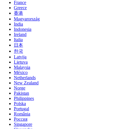
France
Greece
香港
Magyarország
India
Indonesia
Ireland
Italia
日本
한국
Latvija
Lietuva
Malaysia
México
Netherlands
New Zealand
Norge
Pakistan
Philippines
Polska
Portugal
România
Россия
Singapore