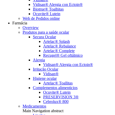
Vidisan® Alergia con Ectoin®
Biotrue® Toalhitas
Ocuvite® Lutein
Web de Pedidos online
Farmácia
Overview
Produtos para a saúde ocular
Secura Ocular
Artelac® Splash
Artelac® Rebalance
Artelac® Complete
Recugel® Gel oftálmico
Alergia
Vidisan® Alergia con Ectoin®
Irritação Ocular
Vidisan®
Higiene ocular
Artelac® Toallitas
Complementos alimenticios
Ocuvite® Lutein
PRESERVISION 3®
Cebrolux® 800
Medicamentos
Main Navigation abstract