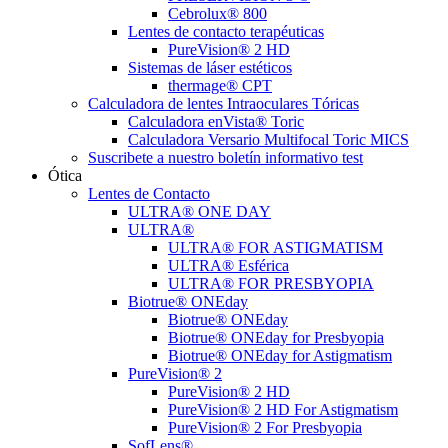
Cebrolux® 800
Lentes de contacto terapéuticas
PureVision® 2 HD
Sistemas de láser estéticos
thermage® CPT
Calculadora de lentes Intraoculares Tóricas
Calculadora enVista® Toric
Calculadora Versario Multifocal Toric MICS
Suscribete a nuestro boletín informativo test
Ótica
Lentes de Contacto
ULTRA® ONE DAY
ULTRA®
ULTRA® FOR ASTIGMATISM
ULTRA® Esférica
ULTRA® FOR PRESBYOPIA
Biotrue® ONEday
Biotrue® ONEday
Biotrue® ONEday for Presbyopia
Biotrue® ONEday for Astigmatism
PureVision® 2
PureVision® 2 HD
PureVision® 2 HD For Astigmatism
PureVision® 2 For Presbyopia
SofLens®