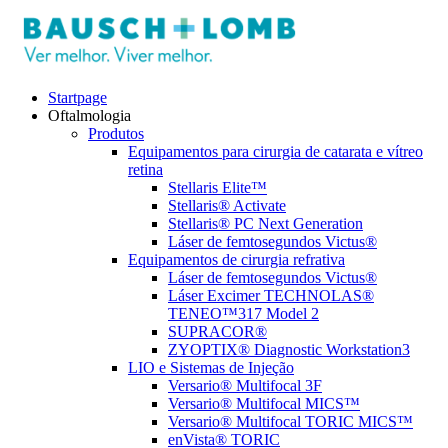
Startpage
Oftalmologia
Produtos
Equipamentos para cirurgia de catarata e vítreo
retina
Stellaris Elite™
Stellaris® Activate
Stellaris® PC Next Generation
Láser de femtosegundos Victus®
Equipamentos de cirurgia refrativa
Láser de femtosegundos Victus®
Láser Excimer TECHNOLAS®
TENEO™317 Model 2
SUPRACOR®
ZYOPTIX® Diagnostic Workstation3
LIO e Sistemas de Injeção
Versario® Multifocal 3F
Versario® Multifocal MICS™
Versario® Multifocal TORIC MICS™
enVista® TORIC