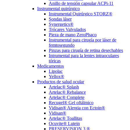
Anillo de tensión capsular ACPi-11
Instrumental quirúrgico
Instrumental Quirúrgico STORZ®
Sondas láser
Synergetics®
Trócares Valvulados
Pieza de mano ZeroPhaco
Instrumental para cirugía por láser de
femtosegundo
Pinzas para cirugía de retina desechables
Intrumental para la lentes intraoculares
tóricas
Medicamentos
Lipolac
Yellox®
Productos de salud ocular
Artelac® Splash
Artelac® Rebalance
Artelac® Complete
Recugel® Gel oftálmico
Vidisan® Alergia con Ectoin®
Vidisan®
Artelac® Toallitas
Ocuvite® Lutein
PRESERVISION 3 ®